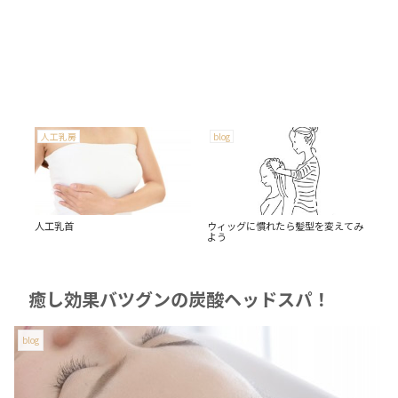
人工乳房
blog
fa
ト
人工乳首
ウィッグに慣れたら髪型を変えてみ
fac
よう
癒し効果バツグンの炭酸ヘッドスパ！
blog