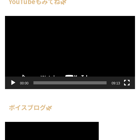
YouTubeもみてね🌿
動
画
プ
レ
ー
ヤ
ー
00:00
09:13
ボイスブログ🌿