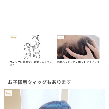
blog
blog
bl
ウィッグに慣れたら髪型を変えてみ
炭酸ヘッドスパにホットアイマスク
人
よう
お子様用ウィッグもあります
blog