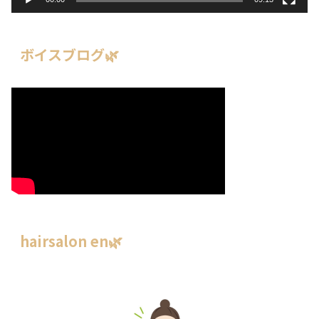
ボイスブログ🌿
hairsalon en🌿