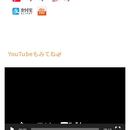
YouTubeもみてね🌿
動
画
プ
レ
ー
ヤ
ー
00:00
09:13