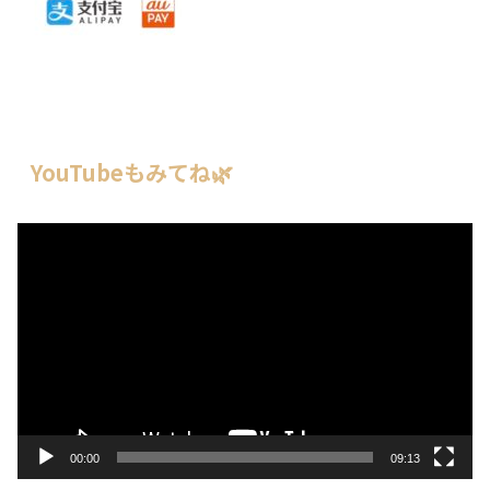
YouTubeもみてね🌿
動
画
プ
レ
ー
ヤ
ー
00:00
09:13