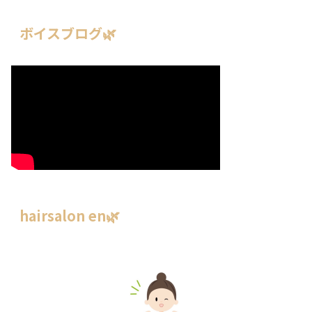
ボイスブログ🌿
hairsalon en🌿