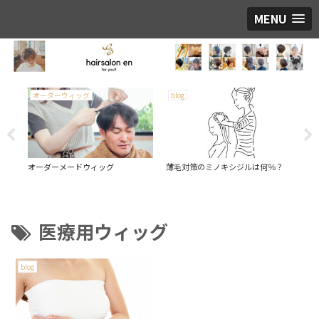
MENU
オーダーウィッグ
blog
fa
す
オーダーメードウィッグ
薄毛対策のミノキシジルは何％？
fac
医療用ウィッグ
blog