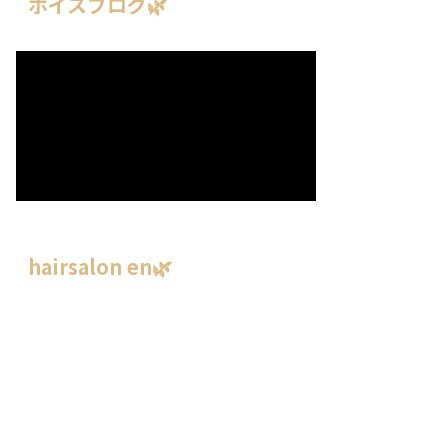
ボイスブログ🌿
hairsalon en🌿