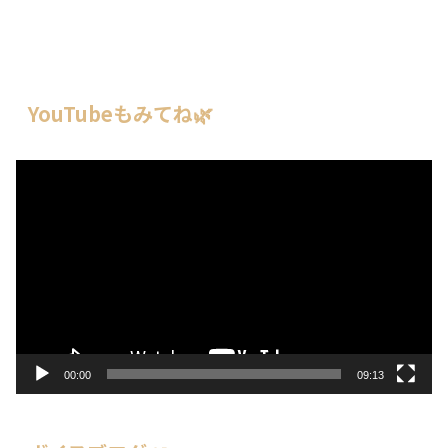
YouTubeもみてね🌿
動
画
プ
レ
ー
ヤ
ー
00:00
09:13