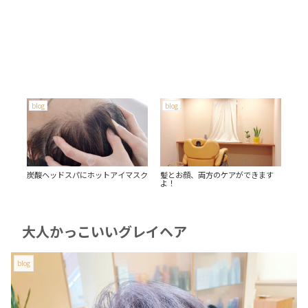
blog
blog
bl
？
炭酸ヘッドスパにホットアイマスク
髪とお顔、両方のケアができます
人
よ！
大人かっこいいグレイヘア
blog