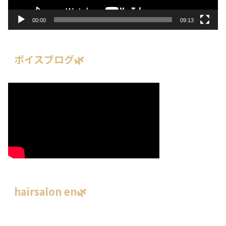
ー
00:00
09:13
ボイスブログ🌿
hairsalon en🌿