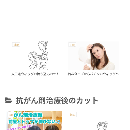
blog
blog
bl
人工毛ウィッグの持ち込みカット
結ぶタイプからパチンのウィッグへ
炭
抗がん剤治療後のカット
top
blog