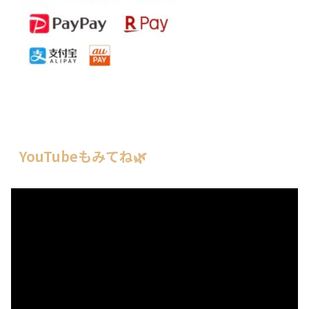
YouTubeもみてね🌿
動
画
プ
レ
ー
ヤ